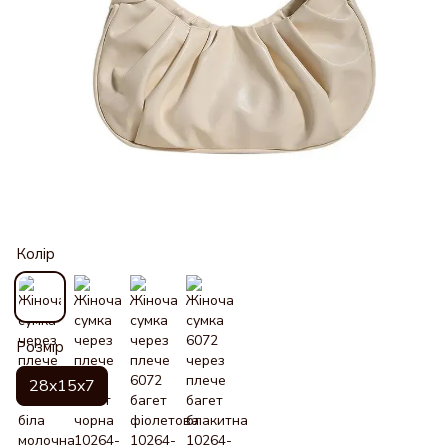
Колір
Розмір
28x15x7