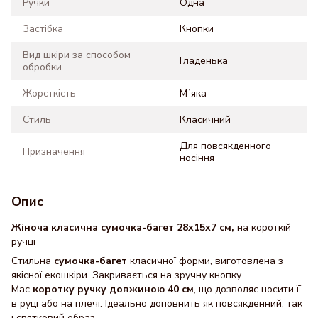
Ручки
Одна
Застібка
Кнопки
Вид шкіри за способом
Гладенька
обробки
Жорсткість
Мʼяка
Стиль
Класичний
Для повсякденного
Призначення
носіння
Опис
Жіноча класична сумочка-багет 28x15x7 см,
на короткій
ручці
Стильна
сумочка-багет
класичної форми, виготовлена з
якісної екошкіри. Закривається на зручну кнопку.
Має
коротку ручку довжиною 40 см
, що дозволяє носити її
в руці або на плечі. Ідеально доповнить як повсякденний, так
і святковий образ.