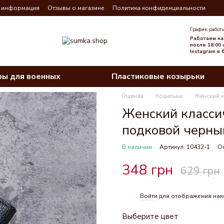
я информация
Отзывы о магазине
Политика конфиденциальности
График работ
Работаем ка
после 18:00 
Instagram в
ры для военных
Пластиковые козырьки
Главная
Кошельки
Женский к
Женский класси
подковой черны
В наличии
Артикул: 10432-1
Ос
348 грн
629 грн
Войти
для отображения нак
%
Выберите цвет