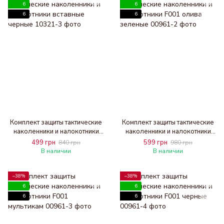
6
6
6
6
Комплект защиты тактические
Комплект защиты тактические
наколенники и налокотники
наколенники и налокотники
вставные черные
F001 олива зеленые
499 грн
599 грн
840 грн
980 грн
В наличии
В наличии
−38%
−38%
6
6
6
6