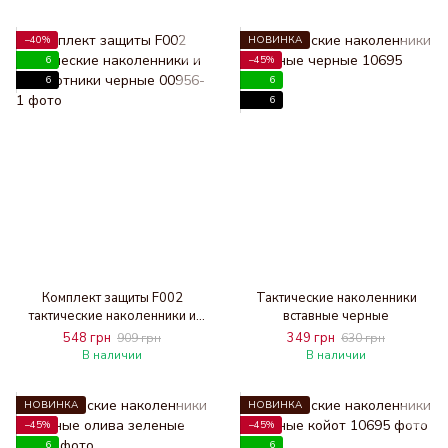
−40%
НОВИНКА
6
−45%
6
6
6
Комплект защиты F002
Тактические наколенники
тактические наколенники и
вставные черные
налокотники черные
548 грн
349 грн
909 грн
630 грн
В наличии
В наличии
НОВИНКА
НОВИНКА
−45%
−45%
6
6