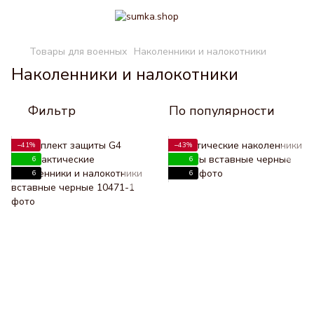
Товары для военных
Наколенники и налокотники
Наколенники и налокотники
Фильтр
По популярности
−41%
−43%
6
6
6
6