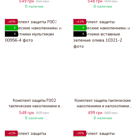
налокотники вставные койот
налокотники олива зеленые
549 грн
548 грн
910 грн
909 грн
песочные
В наличии
В наличии
−40%
−41%
6
6
6
6
Комплект защиты F002
Комплект защиты тактические
тактические наколенники и
наколенники и налокотники
налокотники мультикам
вставные зеленые олива
548 грн
499 грн
909 грн
840 грн
В наличии
В наличии
−41%
−39%