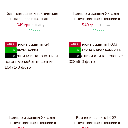
Комплект защиты тактические
Комплект защиты G4 соты
наколенники и налокотники
тактические наколенники и
F001 пиксель
налокотники вставные олива
649 грн
549 грн
1 050 грн
910 грн
зеленые
В наличии
В наличии
−40%
−40%
6
6
6
6
Комплект защиты G4 соты
Комплект защиты F002
тактические наколенники и
тактические наколенники и