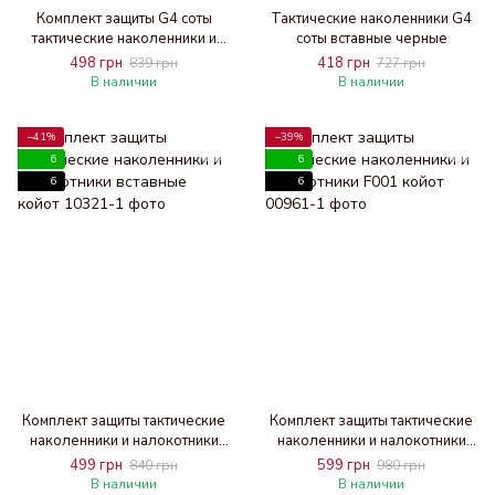
Комплект защиты G4 соты
Тактические наколенники G4
тактические наколенники и
соты вставные черные
налокотники вставные черные
498 грн
418 грн
839 грн
727 грн
В наличии
В наличии
−41%
−39%
6
6
6
6
Комплект защиты тактические
Комплект защиты тактические
наколенники и налокотники
наколенники и налокотники
вставные койот
F001 койот
499 грн
599 грн
840 грн
980 грн
В наличии
В наличии