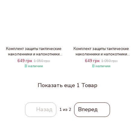
Комплект защиты тактические
Комплект защиты тактические
наколенники и налокотники
наколенники и налокотники
F001 мультикам
F001 черные
649 грн
649 грн
1 050 грн
1 050 грн
В наличии
В наличии
Показать еще 1 Товар
Назад
Вперед
1
из 2