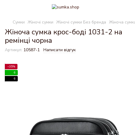
Сумки
Жіночі сумки
Жіночі сумки Без бренда
Жіноча сумка
Жіноча сумка крос-боді 1031-2 на
ремінці чорна
Артикул:
10587-1
Написати відгук
−35%
6
6