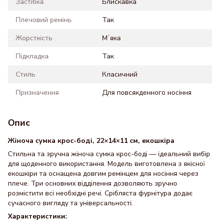
Застібка
Блискавка
Плечовий ремінь
Так
Жорсткість
Мʼяка
Підкладка
Так
Стиль
Класичний
Призначення
Для повсякденного носіння
Опис
Жіноча сумка крос-боді, 22×14×11 см, екошкіра
Стильна та зручна жіноча сумка крос-боді — ідеальний вибір
для щоденного використання. Модель виготовлена з якісної
екошкіри та оснащена довгим ремінцем для носіння через
плече. Три основних відділення дозволяють зручно
розмістити всі необхідні речі. Срібляста фурнітура додає
сучасного вигляду та універсальності.
Характеристики: