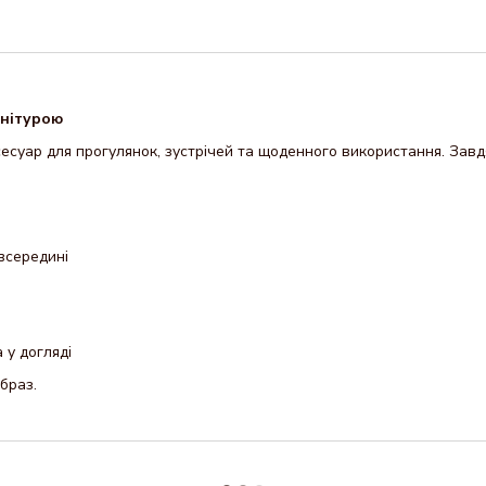
рнітурою
суар для прогулянок, зустрічей та щоденного використання. Завдя
всередині
 у догляді
браз.