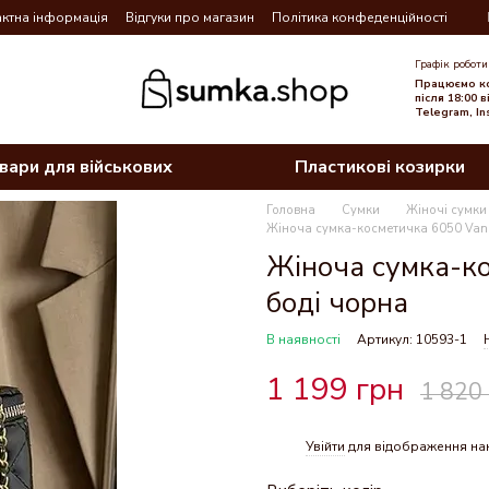
ктна інформація
Відгуки про магазин
Політика конфеденційності
Графік роботи
Працюємо ко
після 18:00 
Telegram, In
вари для військових
Пластикові козирки
Головна
Сумки
Жіночі сумки
Жіноча сумка-косметичка 6050 Vani
Жіноча сумка-ко
боді чорна
В наявності
Артикул: 10593-1
1 199 грн
1 820
Увійти
для відображення на
%