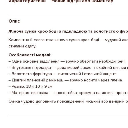
Характеристики
Новий відгук або коментар
Опис
Жіноча сумка крос-боді з підкладкою та золотистою фу
Компактна й елегантна жіноча сумка крос-боді — чудовий аксе
стилями одягу.
Особливості моделі:
– Одне основне відділення — зручно зберігати необхідні речі
– Внутрішня підкладка — додатковий захист і охайний вигляд 
– Золотиста фурнітура — витончений і стильний акцент
– Довгий плечовий ремінець — зручно носити через плече
– Розмір: 18 × 10 × 9 см
– Матеріал: екошкіра — зносостійка, приємна на дотик і проста
Сумка чудово доповнить повсякденний, міський або вечірній о