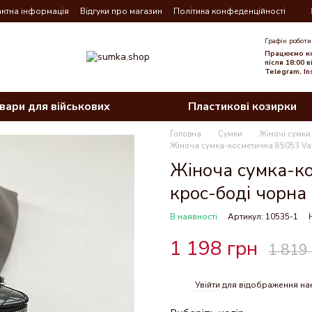
ктна інформація
Відгуки про магазин
Політика конфеденційності
Графік роботи
Працюємо ко
після 18:00 
Telegram, In
вари для військових
Пластикові козирки
Головна
Сумки
Жіночі сумки
Жіноча сумка-косметичка 85053 Van
Жіноча сумка-ко
крос-боді чорна
В наявності
Артикул: 10535-1
1 198 грн
1 819
Увійти
для відображення на
%