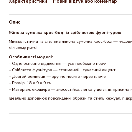
Характеристики
Новий відгук або коментар
Опис
Жіноча сумочка крос-боді із сріблястою фурнітурою
Мінімалістична та стильна жіноча сумочка крос-боді — чудов
міському ритмі.
Особливості моделі:
– Одне основне відділення — усе необхідне поруч
– Срібляста фурнітура — стриманий і сучасний акцент
– Довгий ремінець — зручно носити через плече
– Розмір: 18 × 9 × 9 см
– Матеріал: екошкіра — зносостійка, легка у догляді, приємна 
Ідеально доповнює повсякденні образи та стиль кежуал, підк