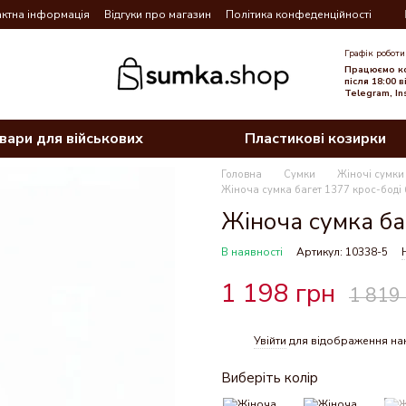
ктна інформація
Відгуки про магазин
Політика конфеденційності
Графік роботи
Працюємо ко
після 18:00 
Telegram, In
вари для військових
Пластикові козирки
Головна
Сумки
Жіночі сумки
Жіноча сумка багет 1377 крос-боді
Жіноча сумка ба
В наявності
Артикул: 10338-5
1 198 грн
1 819
Увійти
для відображення на
%
Виберіть колір