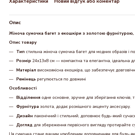
Характеристики
Новий відгук або коментар
Опис
Жіноча сумочка багет з екошкіри з золотою фурнітурою, 
Опис товару
Тип
стильна жіноча сумочка багет для модних образів і п
Розмір
24х13х8 см — компактна та елегантна, ідеальна дл
Матеріал
високоякісна екошкіра, що забезпечує довговічн
Ремінець
регулюється по довжині
Особливості
Відділення
одне основне, зручне для зберігання ключів, 
Фурнітура
золота, додає розкішного акценту аксесуару.
Дизайн
лаконічний і стильний, доповнює будь-який сучас
Догляд
для збереження первісного вигляду протирайте с
Ця сумочка стане вашим улюбленим доповненням для будь-як