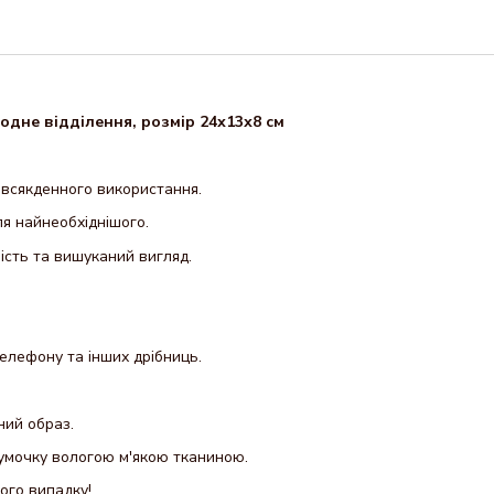
одне відділення, розмір 24х13х8 см
овсякденного використання.
я найнеобхіднішого.
ість та вишуканий вигляд.
телефону та інших дрібниць.
ний образ.
умочку вологою м'якою тканиною.
ого випадку!