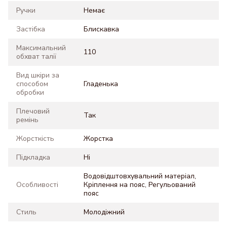
Ручки
Немає
Застібка
Блискавка
Максимальний
110
обхват талії
Вид шкіри за
способом
Гладенька
обробки
Плечовий
Так
ремінь
Жорсткість
Жорстка
Підкладка
Ні
Водовідштовхувальний матеріал,
Особливості
Кріплення на пояс, Регульований
пояс
Стиль
Молодіжний