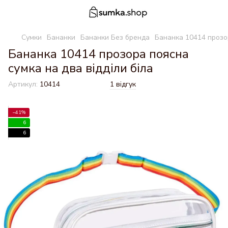
Сумки
Бананки
Бананки Без бренда
Бананка 10414 прозор
Бананка 10414 прозора поясна
сумка на два відділи біла
Артикул:
10414
1 відгук
−41%
6
6