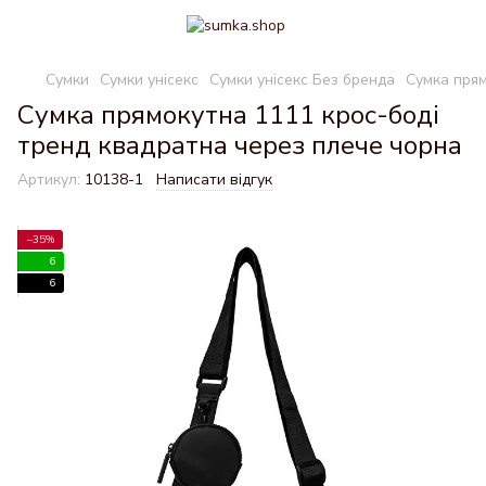
Сумки
Сумки унісекс
Сумки унісекс Без бренда
Сумка прям
Сумка прямокутна 1111 крос-боді
тренд квадратна через плече чорна
Артикул:
10138-1
Написати відгук
−35%
6
6