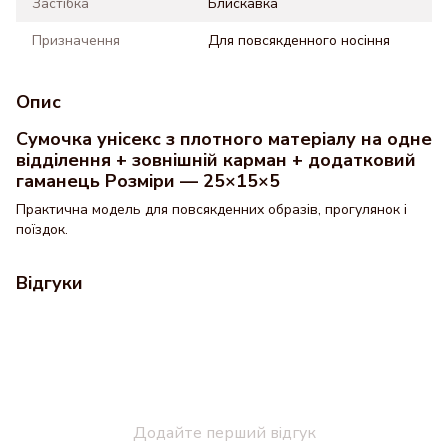
Застібка
Блискавка
Призначення
Для повсякденного носіння
Опис
Сумочка унісекс з плотного матеріалу на одне
відділення + зовнішній карман + додатковий
гаманець Розміри — 25×15×5
Практична модель для повсякденних образів, прогулянок і
поїздок.
Відгуки
Додайте перший відгук