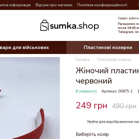
ктна інформація
Відгуки про магазин
Політика конфеденційності
Графік роботи
Працюємо ко
після 18:00 
Telegram, In
вари для військових
Пластикові козирки
Головна
Пластикові козирки
Жіночий пласти
червоний
В наявності
Артикул: 00875-1
249 грн
490 грн
Увійти
для відображення на
%
Виберіть колір