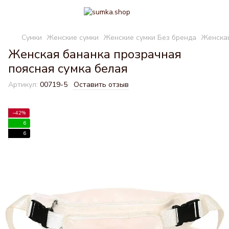
Сумки
Женские сумки
Женские сумки Без бренда
Женская
Женская бананка прозрачная
поясная сумка белая
Артикул:
00719-5
Оставить отзыв
−42%
6
6