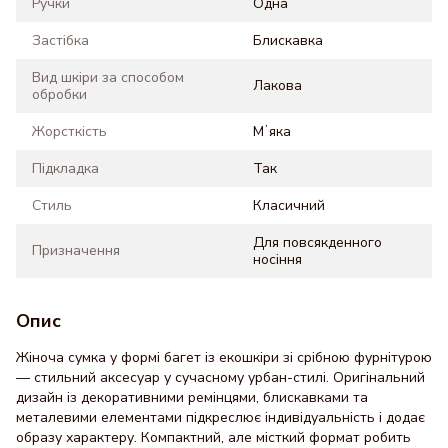
Ручки
Одна
Застібка
Блискавка
Вид шкіри за способом
Лакова
обробки
Жорсткість
Мʼяка
Підкладка
Так
Стиль
Класичний
Для повсякденного
Призначення
носіння
Опис
Жіноча сумка у формі багет із екошкіри зі срібною фурнітурою
— стильний аксесуар у сучасному урбан-стилі. Оригінальний
дизайн із декоративними ремінцями, блискавками та
металевими елементами підкреслює індивідуальність і додає
образу характеру. Компактний, але місткий формат робить