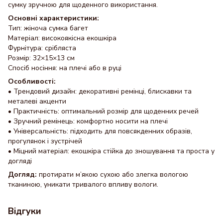
сумку зручною для щоденного використання.
Основні характеристики:
Тип: жіноча сумка багет
Матеріал: високоякісна екошкіра
Фурнітура: срібляста
Розмір: 32×15×13 см
Спосіб носіння: на плечі або в руці
Особливості:
• Трендовий дизайн: декоративні ремінці, блискавки та
металеві акценти
• Практичність: оптимальний розмір для щоденних речей
• Зручний ремінець: комфортно носити на плечі
• Універсальність: підходить для повсякденних образів,
прогулянок і зустрічей
• Міцний матеріал: екошкіра стійка до зношування та проста у
догляді
Догляд:
протирати м’якою сухою або злегка вологою
тканиною, уникати тривалого впливу вологи.
Відгуки