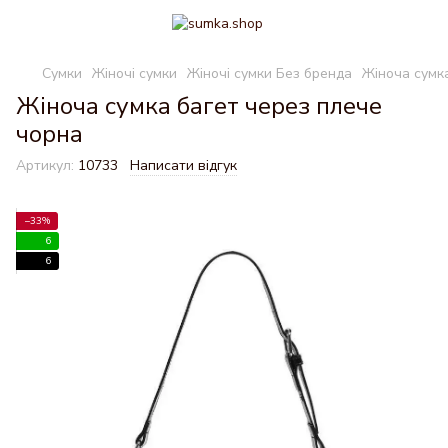
Сумки
Жіночі сумки
Жіночі сумки Без бренда
Жіноча сумк
Жіноча сумка багет через плече
чорна
Артикул:
10733
Написати відгук
−33%
6
6