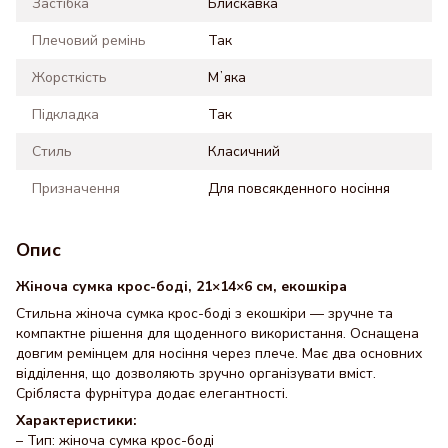
Застібка
Блискавка
Плечовий ремінь
Так
Жорсткість
Мʼяка
Підкладка
Так
Стиль
Класичний
Призначення
Для повсякденного носіння
Опис
Жіноча сумка крос-боді, 21×14×6 см, екошкіра
Стильна жіноча сумка крос-боді з екошкіри — зручне та
компактне рішення для щоденного використання. Оснащена
довгим ремінцем для носіння через плече. Має два основних
відділення, що дозволяють зручно організувати вміст.
Срібляста фурнітура додає елегантності.
Характеристики:
– Тип: жіноча сумка крос-боді