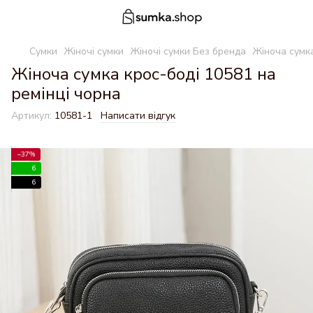
Сумки
Жіночі сумки
Жіночі сумки Без бренда
Жіноча сумка
Жіноча сумка крос-боді 10581 на
ремінці чорна
Артикул:
10581-1
Написати відгук
−37%
6
6