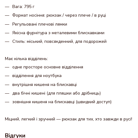
Вага:
795 г
Формат носіння:
рюкзак / через плече / в руці
Регульовані плечові лямки
Якісна фурнітура
з металевими блискавками
Стиль:
міський, повсякденний, для подорожей
Має кілька відділень:
одне просторе основне відділення
відділення для ноутбука
внутрішня кишеня на блискавці
два бічні кишені (для пляшки або дрібниць)
зовнішня кишеня на блискавці (швидкий доступ)
Міцний, легкий і зручний — рюкзак для тих, хто завжди в русі!
Відгуки