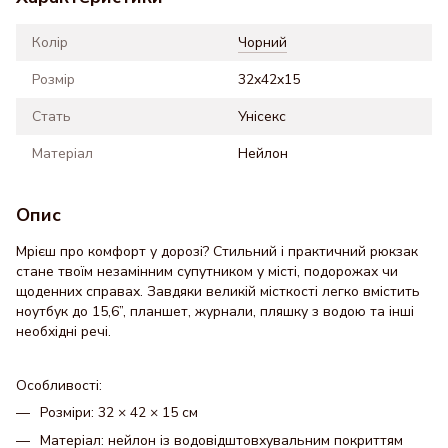
Колір
Чорний
Розмір
32x42x15
Стать
Унісекс
Матеріал
Нейлон
Опис
Мрієш про комфорт у дорозі? Стильний і практичний рюкзак
стане твоїм незамінним супутником у місті, подорожах чи
щоденних справах. Завдяки великій місткості легко вмістить
ноутбук до 15,6”, планшет, журнали, пляшку з водою та інші
необхідні речі.
Особливості:
Розміри:
32 × 42 × 15 см
Матеріал:
нейлон із водовідштовхувальним покриттям