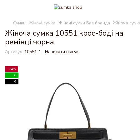
Сумки
Жіночі сумки
Жіночі сумки Без бренда
Жіноча сумка
Жіноча сумка 10551 крос-боді на
ремінці чорна
Артикул:
10551-1
Написати відгук
−34%
6
6