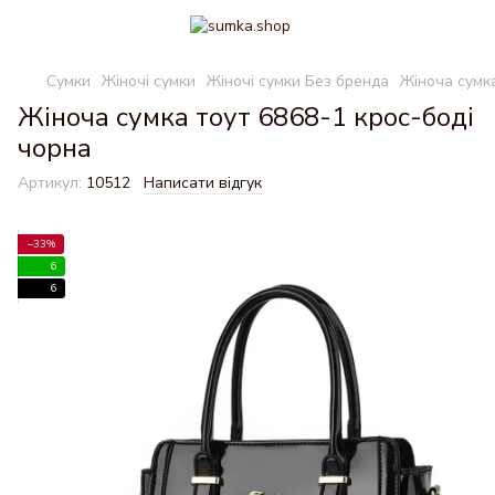
Сумки
Жіночі сумки
Жіночі сумки Без бренда
Жіноча сумка
Жіноча сумка тоут 6868-1 крос-боді
чорна
Артикул:
10512
Написати відгук
−33%
6
6