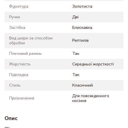
Фурнітура
Золотиста
Ручки
Дві
Застібка
Блискавка
Вид шкіри за способом
Рептилія
обробки
Плечовий ремінь
Так
Жорсткість
Середньої жорсткості
Підкладка
Так
Стиль
Класичний
Для повсякденного
Призначення
носіння
Опис