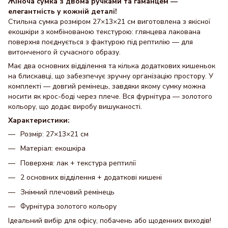
Жіноча сумка з двома ручками та гаманцем —
елегантність у кожній деталі!
Стильна сумка розміром 27×13×21 см виготовлена з якісної
екошкіри з комбінованою текстурою: глянцева лакована
поверхня поєднується з фактурою під рептилію — для
витонченого й сучасного образу.
Має два основних відділення та кілька додаткових кишеньок
на блискавці, що забезпечує зручну організацію простору. У
комплекті — довгий ремінець, завдяки якому сумку можна
носити як крос-боді через плече. Вся фурнітура — золотого
кольору, що додає виробу вишуканості.
Характеристики:
Розмір: 27×13×21 см
Матеріал: екошкіра
Поверхня: лак + текстура рептилії
2 основних відділення + додаткові кишені
Знімний плечовий ремінець
Фурнітура золотого кольору
Ідеальний вибір для офісу, побачень або щоденних виходів!