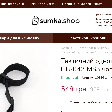
ктна інформація
Відгуки про магазин
Політика конфеденційності
Графік роботи
Працюємо ко
після 18:00 
Telegram, In
вари для військових
Пластикові козирки
Головна
Товари для військових
Тактичний одноточковий двоточков
Тактичний одно
HB-043 MS3 чо
В наявності
Артикул: 10386-1
548 грн
909 грн
Увійти
для відображення на
%