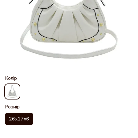
Колір
Розмір
26x17x6