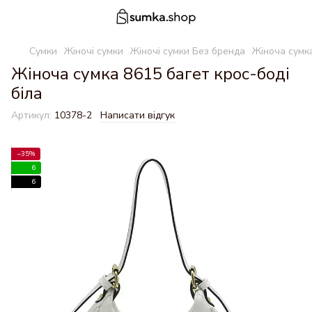
Сумки
Жіночі сумки
Жіночі сумки Без бренда
Жіноча сумка
Жіноча сумка 8615 багет крос-боді
біла
Артикул:
10378-2
Написати відгук
−35%
6
6