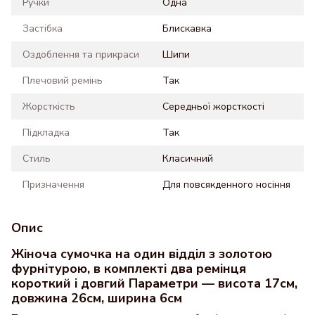
Ручки
Одна
Застібка
Блискавка
Оздоблення та прикраси
Шипи
Плечовий ремінь
Так
Жорсткість
Середньої жорсткості
Підкладка
Так
Стиль
Класичний
Призначення
Для повсякденного носіння
Опис
Жіноча сумочка на один відділ з золотою
фурнітурою, в комплекті два ремінця
короткий і довгий Параметри — висота 17см,
довжина 26см, ширина 6см