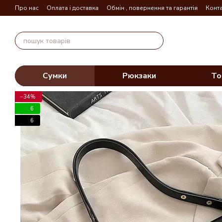
Перейти до основного контенту
Про нас
Оплата і доставка
Обмін , повернення та гарантія
Конта
Сумки
Рюкзаки
То
−34%
6
6