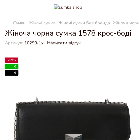
Сумки
Жіночі сумки
Жіночі сумки Без бренда
Жіноча чорн
Жіноча чорна сумка 1578 крос-боді
Артикул:
10299-1х
Написати відгук
−39%
6
6