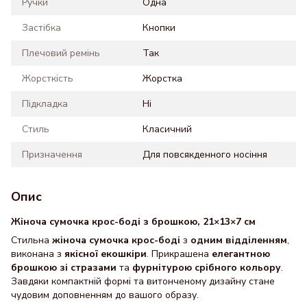
Ручки
Одна
Застібка
Кнопки
Плечовий ремінь
Так
Жорсткість
Жорстка
Підкладка
Ні
Стиль
Класичний
Призначення
Для повсякденного носіння
Опис
Жіноча сумочка крос-боді з брошкою, 21×13×7 см
Стильна
жіноча сумочка крос-боді
з
одним відділенням
,
виконана з
якісної екошкіри
. Прикрашена
елегантною
брошкою зі стразами
та
фурнітурою срібного кольору
.
Завдяки компактній формі та витонченому дизайну стане
чудовим доповненням до вашого образу.