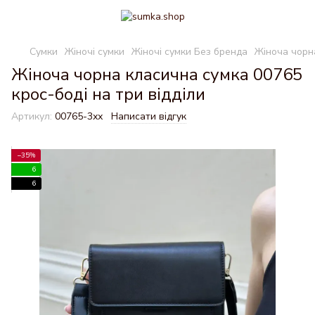
Сумки
Жіночі сумки
Жіночі сумки Без бренда
Жіноча чорна
Жіноча чорна класична сумка 00765
крос-боді на три відділи
Артикул:
00765-3хх
Написати відгук
−35%
6
6