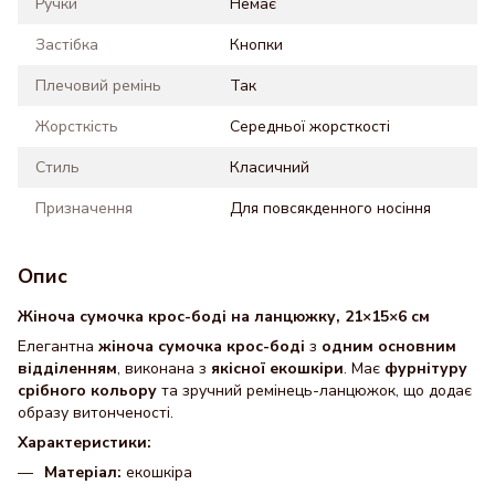
Ручки
Немає
Застібка
Кнопки
Плечовий ремінь
Так
Жорсткість
Середньої жорсткості
Стиль
Класичний
Призначення
Для повсякденного носіння
Опис
Жіноча сумочка крос-боді на ланцюжку, 21×15×6 см
Елегантна
жіноча сумочка крос-боді
з
одним основним
відділенням
, виконана з
якісної екошкіри
. Має
фурнітуру
срібного кольору
та зручний ремінець-ланцюжок, що додає
образу витонченості.
Характеристики:
Матеріал:
екошкіра