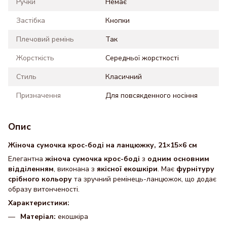
Ручки
Немає
Застібка
Кнопки
Плечовий ремінь
Так
Жорсткість
Середньої жорсткості
Стиль
Класичний
Призначення
Для повсякденного носіння
Опис
Жіноча сумочка крос-боді на ланцюжку, 21×15×6 см
Елегантна
жіноча сумочка крос-боді
з
одним основним
відділенням
, виконана з
якісної екошкіри
. Має
фурнітуру
срібного кольору
та зручний ремінець-ланцюжок, що додає
образу витонченості.
Характеристики:
Матеріал:
екошкіра