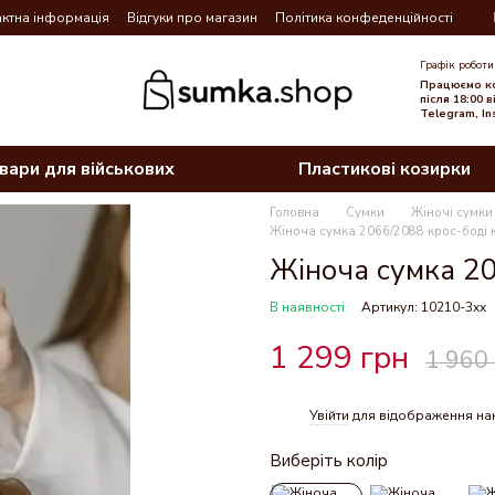
ктна інформація
Відгуки про магазин
Політика конфеденційності
Графік роботи
Працюємо ко
після 18:00 
Telegram, In
вари для військових
Пластикові козирки
Головна
Сумки
Жіночі сумки
Жіноча сумка 2066/2088 крос-боді
Жіноча сумка 20
В наявності
Артикул: 10210-3xx
1 299 грн
1 960
Увійти
для відображення на
%
Виберіть колір