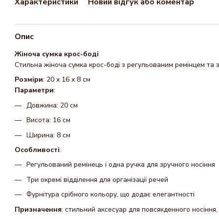
Характеристики
Новий відгук або коментар
Опис
Жіноча сумка крос-боді
Стильна жіноча сумка крос-боді з регульованим ремінцем та 
Розміри
: 20 х 16 х 8 см
Параметри
:
Довжина: 20 см
Висота: 16 см
Ширина: 8 см
Особливості
:
Регульований ремінець і одна ручка для зручного носіння
Три окремі відділення для організації речей
Фурнітура срібного кольору, що додає елегантності
Призначення
: стильний аксесуар для повсякденного носіння,