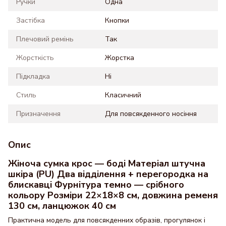
Ручки
Одна
Застібка
Кнопки
Плечовий ремінь
Так
Жорсткість
Жорстка
Підкладка
Ні
Стиль
Класичний
Призначення
Для повсякденного носіння
Опис
Жіноча сумка крос — боді Матеріал штучна
шкіра (PU) Два відділення + перегородка на
блискавці Фурнітура темно — срібного
кольору Розміри 22×18×8 см, довжина ременя
130 см, ланцюжок 40 см
Практична модель для повсякденних образів, прогулянок і