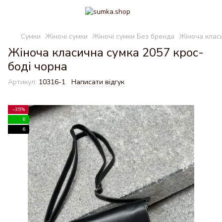
Сумки
Жіночі сумки
Жіночі сумки Без бренда
Жіноча клас
Жіноча класична сумка 2057 крос-
боді чорна
Артикул:
10316-1
Написати відгук
−35%
6
6