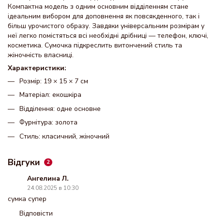
Компактна модель з одним основним відділенням стане
ідеальним вибором для доповнення як повсякденного, так і
більш урочистого образу. Завдяки універсальним розмірам у
неї легко помістяться всі необхідні дрібниці — телефон, ключі,
косметика. Сумочка підкреслить витончений стиль та
жіночність власниці.
Характеристики:
Розмір: 19 × 15 × 7 см
Матеріал: екошкіра
Відділення: одне основне
Фурнітура: золота
Стиль: класичний, жіночний
Відгуки
2
Ангелина Л.
24.08.2025 в 10:30
сумка супер
Відповісти