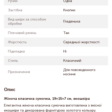
Ручки
Одна
Застібка
Кнопки
Вид шкіри за способом
Гладенька
обробки
Плечовий ремінь
Так
Жорсткість
Середньої жорсткості
Підкладка
Ні
Стиль
Класичний
Для повсякденного
Призначення
носіння
Опис
Жіноча класична сумочка, 19×15×7 см, екошкіра
Елегантна жіноча класична сумочка виготовлена з якісної
екошкіри та декорована фурнітурою золотого кольору.