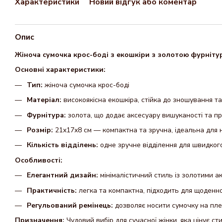
Характеристики
Новий відгук або коментар
Опис
Жіноча сумочка крос-боді з екошкіри з золотою фурнітур
Основні характеристики:
Тип:
жіноча сумочка крос-боді
Матеріал:
високоякісна екошкіра, стійка до зношування т
Фурнітура:
золота, що додає аксесуару вишуканості та п
Розмір:
21х17х8 см — компактна та зручна, ідеальна для 
Кількість відділень:
одне зручне відділення для швидког
Особливості:
Елегантний дизайн:
мінімалістичний стиль із золотими ак
Практичність:
легка та компактна, підходить для щоденно
Регульований ремінець:
дозволяє носити сумочку на пле
Призначення:
Чудовий вибір для сучасної жінки, яка цінує ст