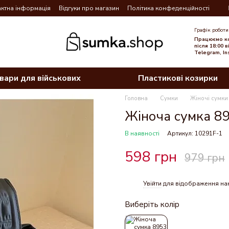
ктна інформація
Відгуки про магазин
Політика конфеденційності
Графік роботи
Працюємо ко
після 18:00 
Telegram, In
вари для військових
Пластикові козирки
Головна
Сумки
Жіночі сумки
Жіноча сумка 89
В наявності
Артикул: 10291F-1
598 грн
979 грн
Увійти
для відображення на
%
Виберіть колір