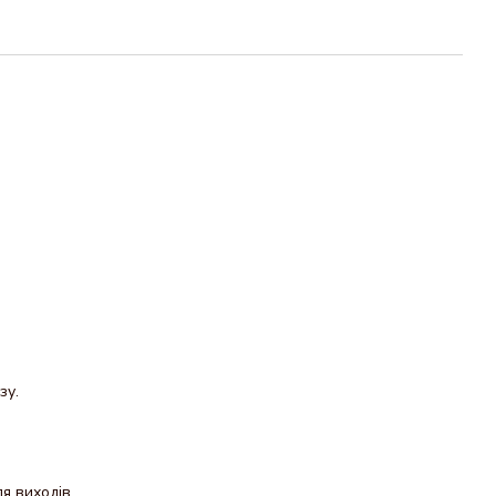
зу.
я виходів.