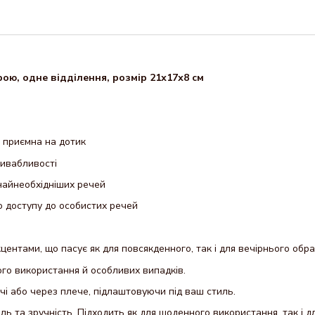
ою, одне відділення, розмір 21х17х8 см
а приємна на дотик
ривабливості
найнеобхідніших речей
о доступу до особистих речей
центами, що пасує як для повсякденного, так і для вечірнього обра
го використання й особливих випадків.
чі або через плече, підлаштовуючи під ваш стиль.
иль та зручність. Підходить як для щоденного використання, так і дл