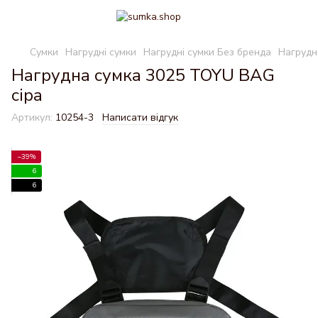
Сумки
Нагрудні сумки
Нагрудні сумки Без бренда
Нагрудн
Нагрудна сумка 3025 TOYU BAG
сіра
Артикул:
10254-3
Написати відгук
−39%
6
6