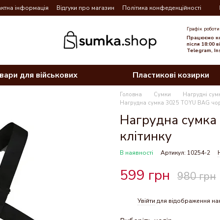
ктна інформація
Відгуки про магазин
Політика конфеденційності
Графік роботи
Працюємо ко
після 18:00 
Telegram, In
вари для військових
Пластикові козирки
Головна
Сумки
Нагрудні сум
Нагрудна сумка 3025 TOYU BAG чорн
Нагрудна сумка
клітинку
В наявності
Артикул: 10254-2
599 грн
980 грн
Увійти
для відображення на
%