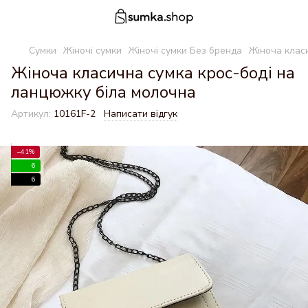
Сумки
Жіночі сумки
Жіночі сумки Без бренда
Жіноча клас
Жіноча класична сумка крос-боді на
ланцюжку біла молочна
Артикул:
10161F-2
Написати відгук
−41%
6
6