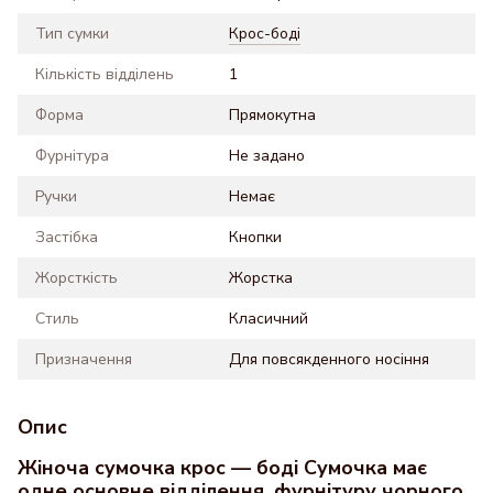
Тип сумки
Крос-боді
Кількість відділень
1
Форма
Прямокутна
Фурнітура
Не задано
Ручки
Немає
Застібка
Кнопки
Жорсткість
Жорстка
Стиль
Класичний
Призначення
Для повсякденного носіння
Опис
Жіноча сумочка крос — боді Сумочка має
одне основне відділення, фурнітуру чорного