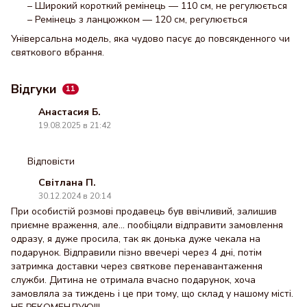
– Широкий короткий ремінець — 110 см, не регулюється
– Ремінець з ланцюжком — 120 см, регулюється
Універсальна модель, яка чудово пасує до повсякденного чи
святкового вбрання.
Відгуки
11
Анастасия Б.
19.08.2025 в 21:42
Відповісти
Світлана П.
30.12.2024 в 20:14
При особистій розмові продавець був ввічливий, залишив
приємне враження, але... пообіцяли відправити замовлення
одразу, я дуже просила, так як донька дуже чекала на
подарунок. Відправили пізно ввечері через 4 дні, потім
затримка доставки через святкове перенавантаження
служби. Дитина не отримала вчасно подарунок, хоча
замовляла за тиждень і це при тому, що склад у нашому місті.