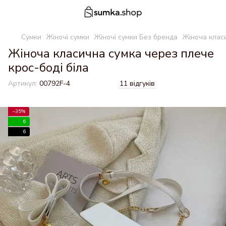
Сумки
Жіночі сумки
Жіночі сумки Без бренда
Жіноча класи
Жіноча класична сумка через плече
крос-боді біла
Артикул:
00792F-4
11 відгуків
−35%
6
6