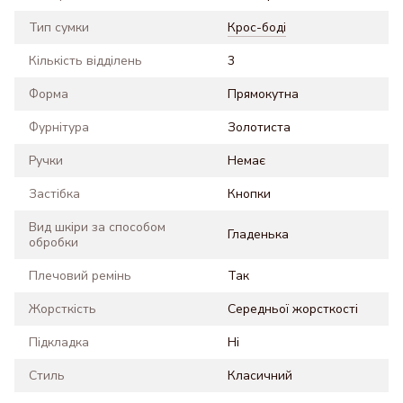
Тип сумки
Крос-боді
Кількість відділень
3
Форма
Прямокутна
Фурнітура
Золотиста
Ручки
Немає
Застібка
Кнопки
Вид шкіри за способом
Гладенька
обробки
Плечовий ремінь
Так
Жорсткість
Середньої жорсткості
Підкладка
Ні
Стиль
Класичний