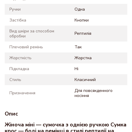
Ручки
Одна
Застібка
Кнопки
Вид шкіри за способом
Рептилія
обробки
Плечовий ремінь
Так
Жорсткість
Жорстка
Підкладка
Ні
Стиль
Класичний
Для повсякденного
Призначення
носіння
Опис
Жіноча міні — сумочка з однією ручкою Сумка
крос — боді на ремінці в стилі рептилії на