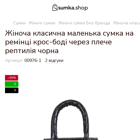
Сумки
Жіночі сумки
Жіночі сумки Без бренда
Жіноча класи
Жіноча класична маленька сумка на
ремінці крос-боді через плече
рептилія чорна
Артикул:
00976-1
2 відгуки
−39%
6
6