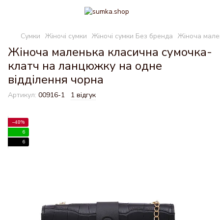
Сумки
Жіночі сумки
Жіночі сумки Без бренда
Жіноча мале
Жіноча маленька класична сумочка-
клатч на ланцюжку на одне
відділення чорна
Артикул:
00916-1
1 відгук
−48%
6
6