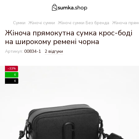
Сумки
Жіночі сумки
Жіночі сумки Без бренда
Жіноча прям
Жіноча прямокутна сумка крос-боді
на широкому ремені чорна
Артикул:
00834-1
2 відгуки
−33%
6
6