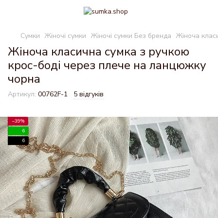
Сумки
Жіночі сумки
Жіночі сумки Без бренда
Жіноча клас
Жіноча класична сумка з ручкою
крос-боді через плече на ланцюжку
чорна
Артикул:
00762F-1
5 відгуків
−39%
6
6