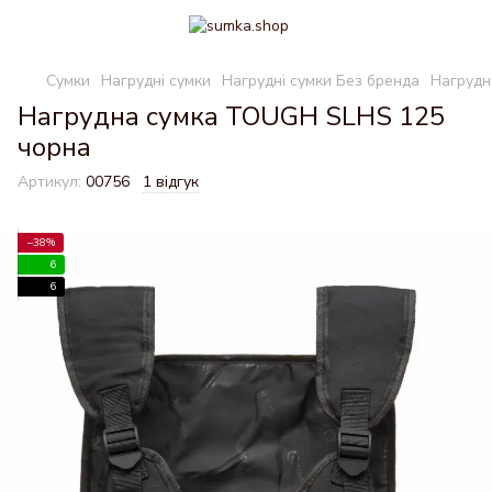
Сумки
Нагрудні сумки
Нагрудні сумки Без бренда
Нагрудн
Нагрудна сумка TOUGH SLHS 125
чорна
Артикул:
00756
1 відгук
−38%
6
6