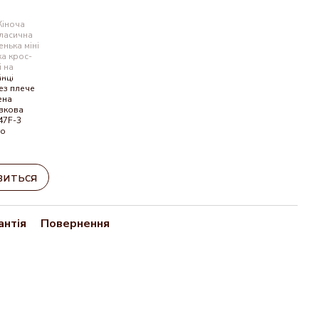
виться
антія
Повернення