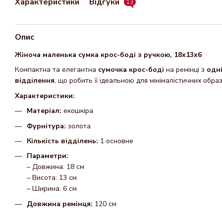
Характеристики
Відгуки
13
Опис
Жіноча маленька сумка крос-боді з ручкою, 18х13х6
Компактна та елегантна
сумочка крос-боді
на ремінці з
одн
відділення
, що робить її ідеальною для мінімалістичних обра
Характеристики:
Матеріал:
екошкіра
Фурнітура:
золота
Кількість відділень:
1 основне
Параметри:
– Довжина: 18 см
– Висота: 13 см
– Ширина: 6 см
Довжина ремінця:
120 см