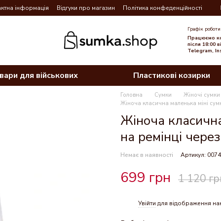
ктна інформація
Відгуки про магазин
Політика конфеденційності
Графік роботи
Працюємо ко
після 18:00 
Telegram, In
вари для військових
Пластикові козирки
Головна
Сумки
Жіночі сумки
Жіноча класична маленька міні сумк
Жіноча класична
на ремінці через
Немає в наявності
Артикул: 007
699 грн
1 120 гр
Увійти
для відображення на
%