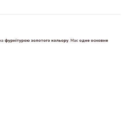
ена
фурнітурою золотого кольору
. Має
одне основне