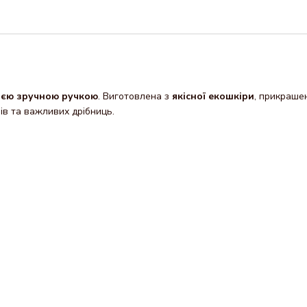
ією зручною ручкою
. Виготовлена з
якісної екошкіри
, прикраш
зів та важливих дрібниць.