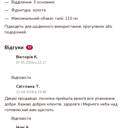
Відділення: 3 основних
Фурнітура: золота
Максимальний обхват талії: 110 см
Підходить для щоденного використання, прогулянок або
подорожей.
Відгуки
33
Вікторія К.
07.05.2026 в 22:17
Відповісти
Світлана Т.
22.04.2026 в 18:48
Дякую продавцю ,посилка прийшла врем'я все упаковане
добре ,бажаю добрих клієнтів, здоров'я і Мирного неба над
головою,хай вам щастить
Відповісти
Іван А.