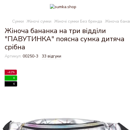
Сумки
Жіночі сумки
Жіночі сумки Без бренда
Жіноча бана
Жіноча бананка на три відділи
"ПАВУТИНКА" поясна сумка дитяча
срібна
Артикул:
00250-3
33 відгуки
−42%
6
6