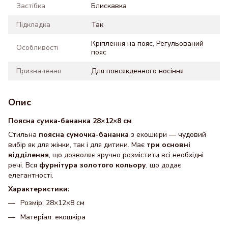
Застібка
Блискавка
Підкладка
Так
Кріплення на пояс, Регульований
Особливості
пояс
Призначення
Для повсякденного носіння
Опис
Поясна сумка-бананка 28×12×8 см
Стильна
поясна сумочка-бананка
з екошкіри — чудовий
вибір як для жінки, так і для дитини. Має
три основні
відділення
, що дозволяє зручно розмістити всі необхідні
речі. Вся
фурнітура золотого кольору
, що додає
елегантності.
Характеристики:
Розмір: 28×12×8 см
Матеріал: екошкіра