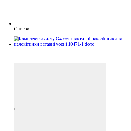
Список
−41%
6
6