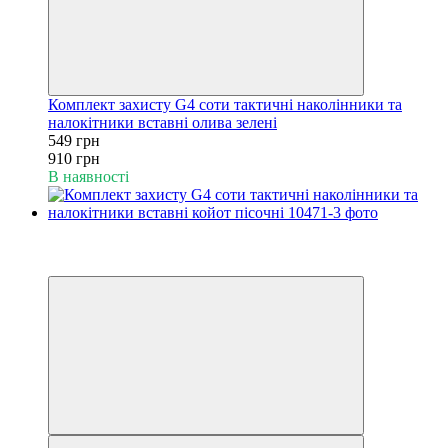
Комплект захисту G4 соти тактичні наколінники та
налокітники вставні олива зелені
549 грн
910 грн
В наявності
−40%
6
6