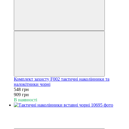
Комплект захисту F002 тактичні наколінники та
налокітники чорні
548 грн
909 грн
В наявності
Новинка
−45%
6
6