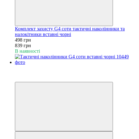
Комплект захисту G4 соти тактичні наколінники та
налокітники вставні чорні
498 грн
839 грн
В наявності
−43%
6
6