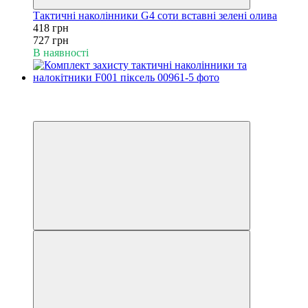
Тактичні наколінники G4 соти вставні зелені олива
418 грн
727 грн
В наявності
−38%
6
6