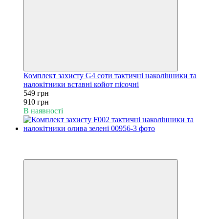
Комплект захисту G4 соти тактичні наколінники та
налокітники вставні койот пісочні
549 грн
910 грн
В наявності
−40%
6
6