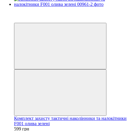
−39%
6
6
Комплект захисту тактичні наколінники та налокітники
F001 олива зелені
599 грн