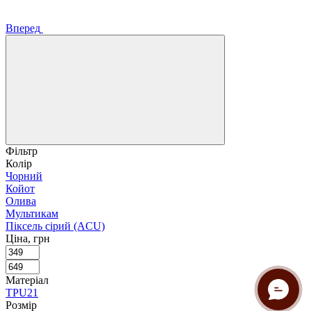
Вперед
Фільтр
Колір
Чорний
Койот
Олива
Мультикам
Піксель сірий (ACU)
Ціна, грн
Матеріал
TPU
21
Розмір