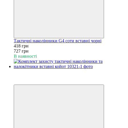
Тактичні наколінники G4 соти вставні чорні
418 грн
727 грн
В наявності
−41%
6
6