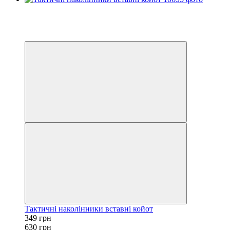
Новинка
−45%
6
6
Тактичні наколінники вставні койот
349 грн
630 грн