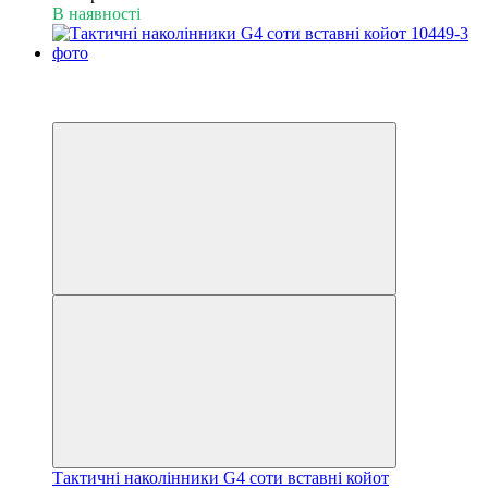
В наявності
−42%
6
6
Тактичні наколінники G4 соти вставні койот