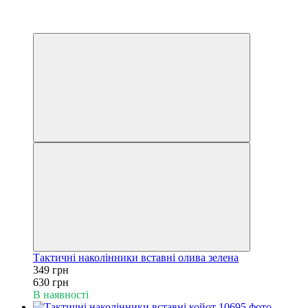
−45%
6
6
Тактичні наколінники вставні олива зелена
349 грн
630 грн
В наявності